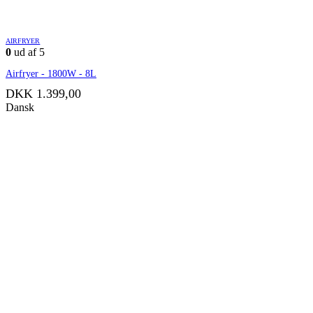
AIRFRYER
0
ud af 5
Airfryer - 1800W - 8L
DKK
1.399,00
Dansk