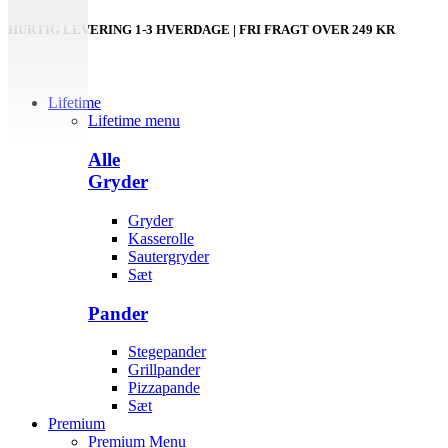
HURTIG LEVERING 1-3 HVERDAGE | FRI FRAGT OVER 249 KR
Lifetime
Lifetime menu
Alle
Gryder
Gryder
Kasserolle
Sautergryder
Sæt
Pander
Stegepander
Grillpander
Pizzapande
Sæt
Premium
Premium Menu