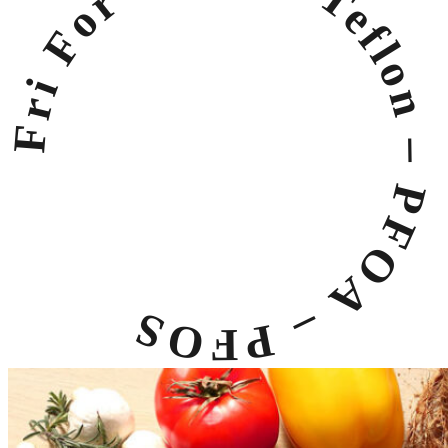
Fri For PFAS
– Teflon – PFOA – PFOS