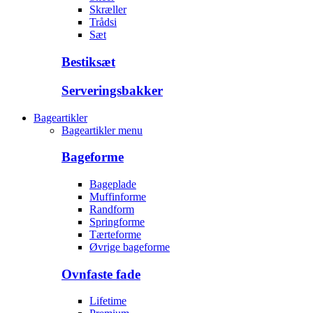
Skræller
Trådsi
Sæt
Bestiksæt
Serveringsbakker
Bageartikler
Bageartikler menu
Bageforme
Bageplade
Muffinforme
Randform
Springforme
Tærteforme
Øvrige bageforme
Ovnfaste fade
Lifetime