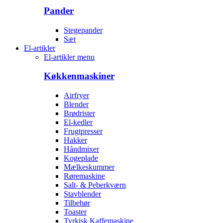
Pander
Stegepander
Sæt
El-artikler
El-artikler menu
Køkkenmaskiner
Airfryer
Blender
Brødrister
El-kedler
Frugtpresser
Hakker
Håndmixer
Kogeplade
Mælkeskummer
Røremaskine
Salt- & Peberkværn
Stavblender
Tilbehør
Toaster
Tyrkisk Kaffemaskine