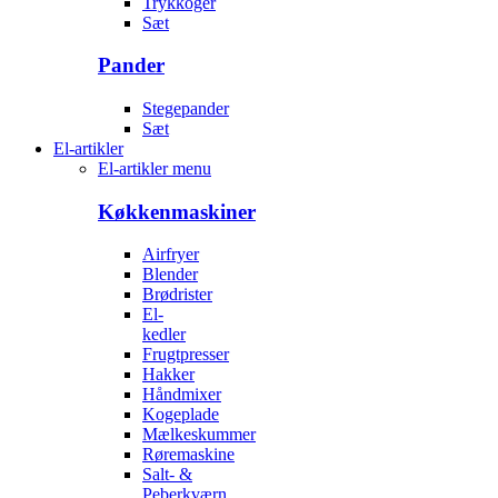
Trykkoger
Sæt
Pander
Stegepander
Sæt
El-artikler
El-artikler menu
Køkkenmaskiner
Airfryer
Blender
Brødrister
El-
kedler
Frugtpresser
Hakker
Håndmixer
Kogeplade
Mælkeskummer
Røremaskine
Salt- &
Peberkværn