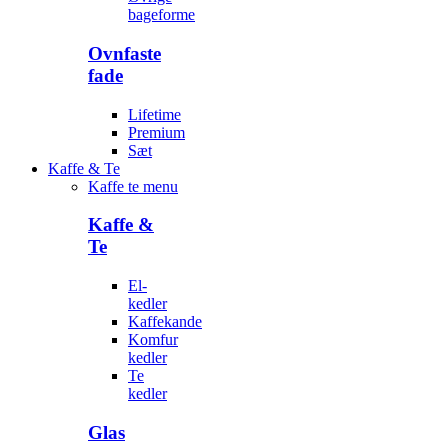
bageforme
Ovnfaste
fade
Lifetime
Premium
Sæt
Kaffe & Te
Kaffe te menu
Kaffe &
Te
El-
kedler
Kaffekande
Komfur
kedler
Te
kedler
Glas