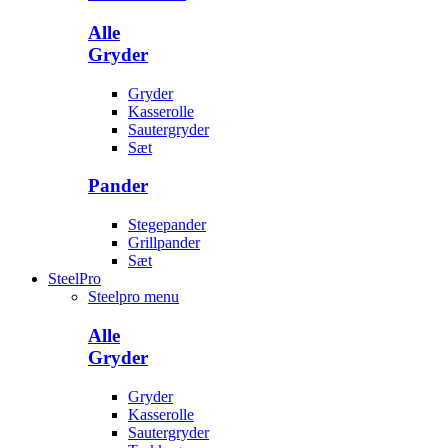
Alle
Gryder
Gryder
Kasserolle
Sautergryder
Sæt
Pander
Stegepander
Grillpander
Sæt
SteelPro
Steelpro menu
Alle
Gryder
Gryder
Kasserolle
Sautergryder