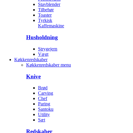
Stavblender
Tilbehør
Toaster
Tyrkisk
Kaffemaskine
Husholdning
Strygejern
Vægt
Køkkenredskaber
Køkkenredskaber menu
Knive
Brød
Carving
Chef
Paring
Santoku
Utility
Sæt
Redskaber