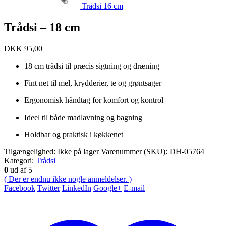
Trådsi 16 cm
Trådsi – 18 cm
DKK
95,00
18 cm trådsi til præcis sigtning og dræning
Fint net til mel, krydderier, te og grøntsager
Ergonomisk håndtag for komfort og kontrol
Ideel til både madlavning og bagning
Holdbar og praktisk i køkkenet
Tilgængelighed:
Ikke på lager
Varenummer (SKU):
DH-05764
Kategori:
Trådsi
0
ud af 5
( Der er endnu ikke nogle anmeldelser. )
Facebook
Twitter
LinkedIn
Google+
E-mail