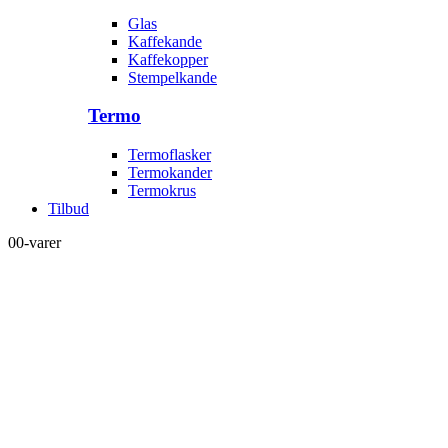
Glas
Kaffekande
Kaffekopper
Stempelkande
Termo
Termoflasker
Termokander
Termokrus
Tilbud
0
0-varer