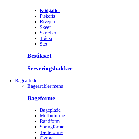
Kødgaffel
Piskeris
Rivejern
Skeer
Skræller
Trådsi
Sæt
Bestiksæt
Serveringsbakker
Bageartikler
Bageartikler menu
Bageforme
Bageplade
Muffinforme
Randform
Springforme
Tærteforme
Øvrige