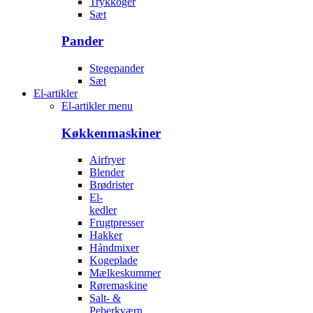
Trykkoger
Sæt
Pander
Stegepander
Sæt
El-artikler
El-artikler menu
Køkkenmaskiner
Airfryer
Blender
Brødrister
El-
kedler
Frugtpresser
Hakker
Håndmixer
Kogeplade
Mælkeskummer
Røremaskine
Salt- &
Peberkværn