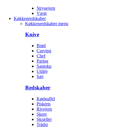
Strygejern
Vægt
Køkkenredskaber
Køkkenredskaber menu
Knive
Brød
Carving
Chef
Paring
Santoku
Utility
Sæt
Redskaber
Kødgaffel
Piskeris
Rivejern
Skeer
Skræller
Trådsi