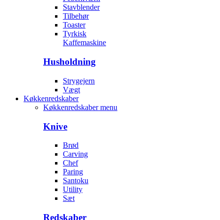
Stavblender
Tilbehør
Toaster
Tyrkisk
Kaffemaskine
Husholdning
Strygejern
Vægt
Køkkenredskaber
Køkkenredskaber menu
Knive
Brød
Carving
Chef
Paring
Santoku
Utility
Sæt
Redskaber