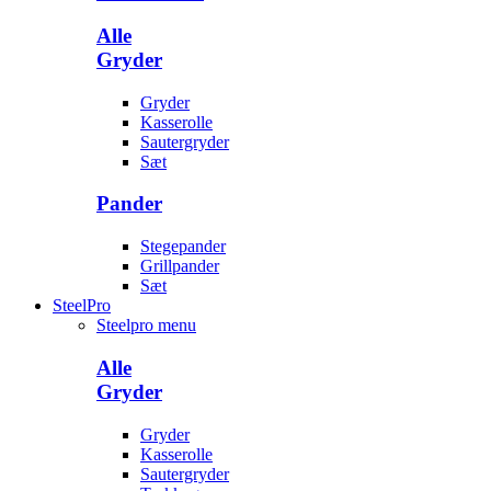
Alle
Gryder
Gryder
Kasserolle
Sautergryder
Sæt
Pander
Stegepander
Grillpander
Sæt
SteelPro
Steelpro menu
Alle
Gryder
Gryder
Kasserolle
Sautergryder