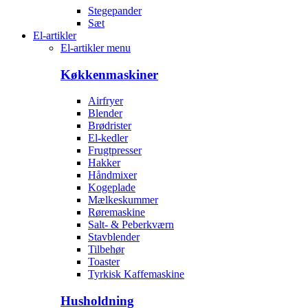
Stegepander
Sæt
El-artikler
El-artikler menu
Køkkenmaskiner
Airfryer
Blender
Brødrister
El-kedler
Frugtpresser
Hakker
Håndmixer
Kogeplade
Mælkeskummer
Røremaskine
Salt- & Peberkværn
Stavblender
Tilbehør
Toaster
Tyrkisk Kaffemaskine
Husholdning