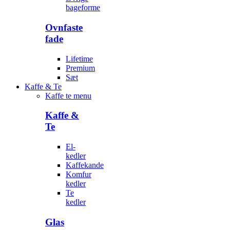
bageforme
Ovnfaste
fade
Lifetime
Premium
Sæt
Kaffe & Te
Kaffe te menu
Kaffe &
Te
El-
kedler
Kaffekande
Komfur
kedler
Te
kedler
Glas