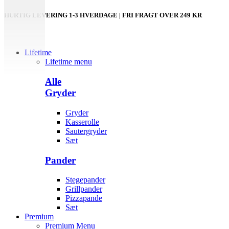
HURTIG LEVERING 1-3 HVERDAGE | FRI FRAGT OVER 249 KR
Lifetime
Lifetime menu
Alle
Gryder
Gryder
Kasserolle
Sautergryder
Sæt
Pander
Stegepander
Grillpander
Pizzapande
Sæt
Premium
Premium Menu