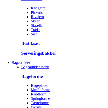
Kødgaffel
Piskeris
Rivejern
Skeer
Skræller
Trådsi
Sæt
Bestiksæt
Serveringsbakker
Bageartikler
Bageartikler menu
Bageforme
Bageplade
Muffinforme
Randform
Springforme
Tærteforme
Øvrige