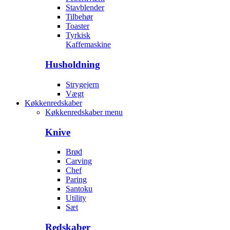
Stavblender
Tilbehør
Toaster
Tyrkisk
Kaffemaskine
Husholdning
Strygejern
Vægt
Køkkenredskaber
Køkkenredskaber menu
Knive
Brød
Carving
Chef
Paring
Santoku
Utility
Sæt
Redskaber