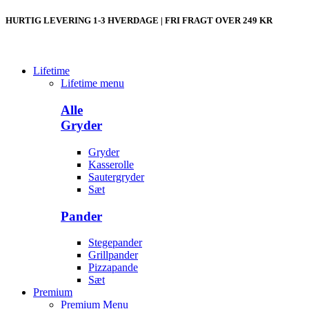
HURTIG LEVERING 1-3 HVERDAGE | FRI FRAGT OVER 249 KR
Lifetime
Lifetime menu
Alle
Gryder
Gryder
Kasserolle
Sautergryder
Sæt
Pander
Stegepander
Grillpander
Pizzapande
Sæt
Premium
Premium Menu