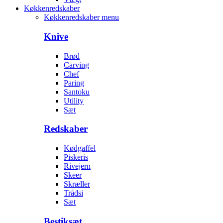
Køkkenredskaber
Køkkenredskaber menu
Knive
Brød
Carving
Chef
Paring
Santoku
Utility
Sæt
Redskaber
Kødgaffel
Piskeris
Rivejern
Skeer
Skræller
Trådsi
Sæt
Bestiksæt