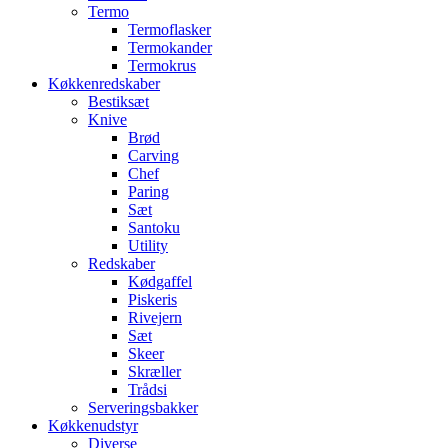
Termo
Termoflasker
Termokander
Termokrus
Køkkenredskaber
Bestiksæt
Knive
Brød
Carving
Chef
Paring
Sæt
Santoku
Utility
Redskaber
Kødgaffel
Piskeris
Rivejern
Sæt
Skeer
Skræller
Trådsi
Serveringsbakker
Køkkenudstyr
Diverse