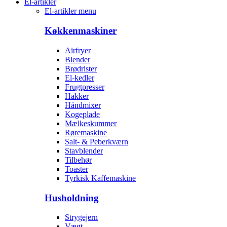
El-artikler
El-artikler menu
Køkkenmaskiner
Airfryer
Blender
Brødrister
El-kedler
Frugtpresser
Hakker
Håndmixer
Kogeplade
Mælkeskummer
Røremaskine
Salt- & Peberkværn
Stavblender
Tilbehør
Toaster
Tyrkisk Kaffemaskine
Husholdning
Strygejern
Vægt