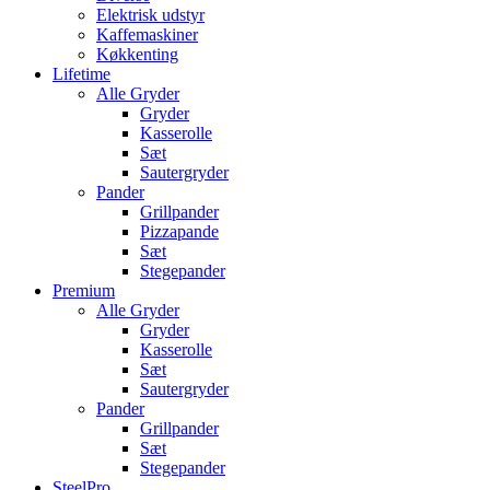
Elektrisk udstyr
Kaffemaskiner
Køkkenting
Lifetime
Alle Gryder
Gryder
Kasserolle
Sæt
Sautergryder
Pander
Grillpander
Pizzapande
Sæt
Stegepander
Premium
Alle Gryder
Gryder
Kasserolle
Sæt
Sautergryder
Pander
Grillpander
Sæt
Stegepander
SteelPro