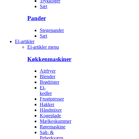
Trykkoger
Sæt
Pander
Stegepander
Sæt
El-artikler
El-artikler menu
Køkkenmaskiner
Airfryer
Blender
Brødrister
El-
kedler
Frugtpresser
Hakker
Håndmixer
Kogeplade
Mælkeskummer
Røremaskine
Salt- &
Peberkværn