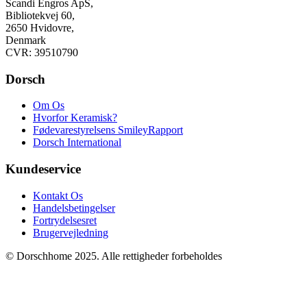
Scandi Engros ApS,
Bibliotekvej 60,
2650 Hvidovre,
Denmark
CVR: 39510790
Dorsch
Om Os
Hvorfor Keramisk?
Fødevarestyrelsens SmileyRapport
Dorsch International
Kundeservice
Kontakt Os
Handelsbetingelser
Fortrydelsesret
Brugervejledning
© Dorschhome 2025. Alle rettigheder forbeholdes