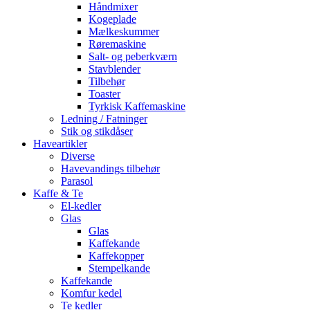
Håndmixer
Kogeplade
Mælkeskummer
Røremaskine
Salt- og peberkværn
Stavblender
Tilbehør
Toaster
Tyrkisk Kaffemaskine
Ledning / Fatninger
Stik og stikdåser
Haveartikler
Diverse
Havevandings tilbehør
Parasol
Kaffe & Te
El-kedler
Glas
Glas
Kaffekande
Kaffekopper
Stempelkande
Kaffekande
Komfur kedel
Te kedler