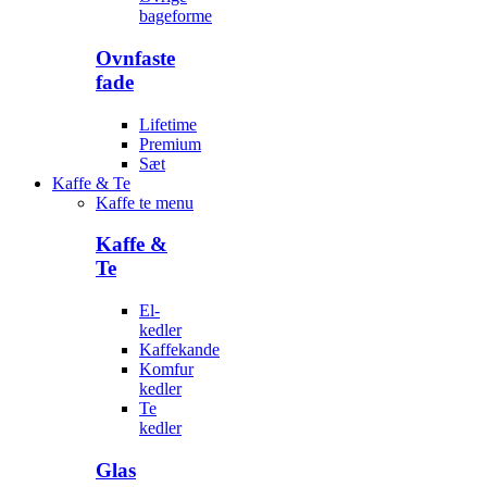
bageforme
Ovnfaste
fade
Lifetime
Premium
Sæt
Kaffe & Te
Kaffe te menu
Kaffe &
Te
El-
kedler
Kaffekande
Komfur
kedler
Te
kedler
Glas