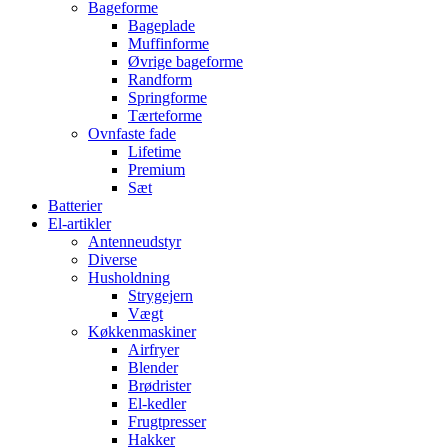
Bageforme
Bageplade
Muffinforme
Øvrige bageforme
Randform
Springforme
Tærteforme
Ovnfaste fade
Lifetime
Premium
Sæt
Batterier
El-artikler
Antenneudstyr
Diverse
Husholdning
Strygejern
Vægt
Køkkenmaskiner
Airfryer
Blender
Brødrister
El-kedler
Frugtpresser
Hakker