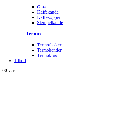
Glas
Kaffekande
Kaffekopper
Stempelkande
Termo
Termoflasker
Termokander
Termokrus
Tilbud
0
0-varer