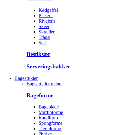
Kødgaffel
Piskeris
Rivejern
Skeer
Skræller
Trådsi
Sæt
Bestiksæt
Serveringsbakker
Bageartikler
Bageartikler menu
Bageforme
Bageplade
Muffinforme
Randform
Springforme
Tærteforme
Øvrige