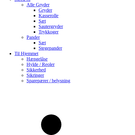
Alle Gryder
Gryder
Kasserolle
Sæt
Sautergryder
Trykkoger
Pander
Sæt
Stegepander
Til Hjemmet
Hængelåse
Hylde / Reoler
Sikkerhed
Sikringer
Sparepærer / belysning