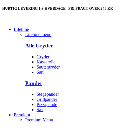
HURTIG LEVERING 1-3 HVERDAGE | FRI FRAGT OVER 249 KR
Lifetime
Lifetime menu
Alle Gryder
Gryder
Kasserolle
Sautergryder
Sæt
Pander
Stegepander
Grillpander
Pizzapande
Sæt
Premium
Premium Menu