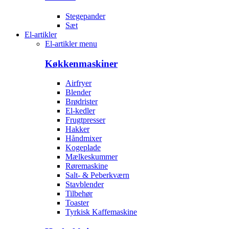
Stegepander
Sæt
El-artikler
El-artikler menu
Køkkenmaskiner
Airfryer
Blender
Brødrister
El-kedler
Frugtpresser
Hakker
Håndmixer
Kogeplade
Mælkeskummer
Røremaskine
Salt- & Peberkværn
Stavblender
Tilbehør
Toaster
Tyrkisk Kaffemaskine