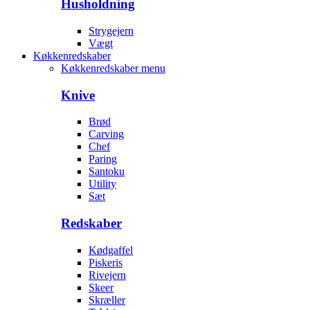
Husholdning
Strygejern
Vægt
Køkkenredskaber
Køkkenredskaber menu
Knive
Brød
Carving
Chef
Paring
Santoku
Utility
Sæt
Redskaber
Kødgaffel
Piskeris
Rivejern
Skeer
Skræller