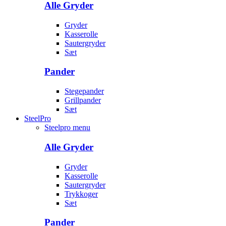
Alle Gryder
Gryder
Kasserolle
Sautergryder
Sæt
Pander
Stegepander
Grillpander
Sæt
SteelPro
Steelpro menu
Alle Gryder
Gryder
Kasserolle
Sautergryder
Trykkoger
Sæt
Pander