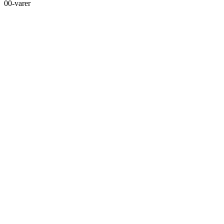
0
0-varer