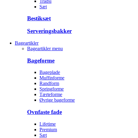
Trådsi
Sæt
Bestiksæt
Serveringsbakker
Bageartikler
Bageartikler menu
Bageforme
Bageplade
Muffinforme
Randform
Springforme
Tærteforme
Øvrige bageforme
Ovnfaste fade
Lifetime
Premium
Sæt