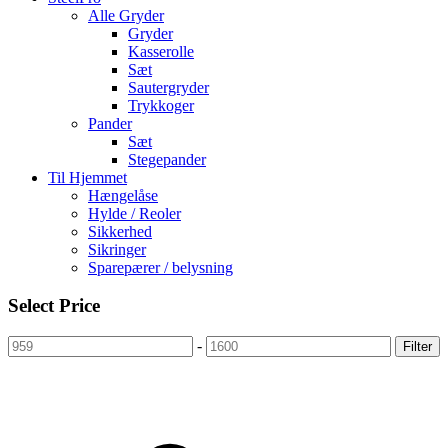
Alle Gryder
Gryder
Kasserolle
Sæt
Sautergryder
Trykkoger
Pander
Sæt
Stegepander
Til Hjemmet
Hængelåse
Hylde / Reoler
Sikkerhed
Sikringer
Sparepærer / belysning
Select Price
-
Filter