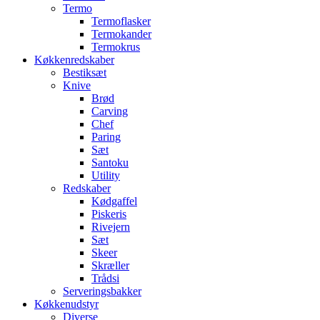
Termo
Termoflasker
Termokander
Termokrus
Køkkenredskaber
Bestiksæt
Knive
Brød
Carving
Chef
Paring
Sæt
Santoku
Utility
Redskaber
Kødgaffel
Piskeris
Rivejern
Sæt
Skeer
Skræller
Trådsi
Serveringsbakker
Køkkenudstyr
Diverse