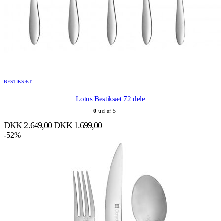
BESTIKSÆT
Lotus Bestiksæt 72 dele
0
ud af 5
Den
Den
DKK
2.649,00
DKK
1.699,00
oprindelige
aktuelle
-52%
pris
pris
var:
er:
DKK 2.649,00.
DKK 1.699,00.