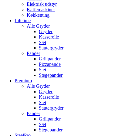
Elektrisk udstyr
Kaffemaskiner
Køkkenting
Lifetime
Alle Gryder
Gryder
Kasserolle
Sæt
Sautergryder
Pander
Grillpander
Pizzapande
Sæt
Stegepander
Premium
Alle Gryder
Gryder
Kasserolle
Sæt
Sautergryder
Pander
Grillpander
Sæt
Stegepander
SteelPro