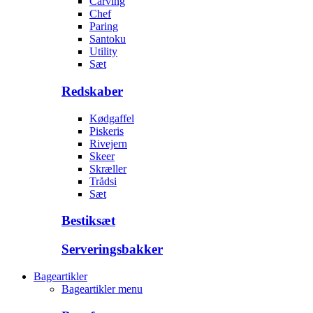
Carving
Chef
Paring
Santoku
Utility
Sæt
Redskaber
Kødgaffel
Piskeris
Rivejern
Skeer
Skræller
Trådsi
Sæt
Bestiksæt
Serveringsbakker
Bageartikler
Bageartikler menu