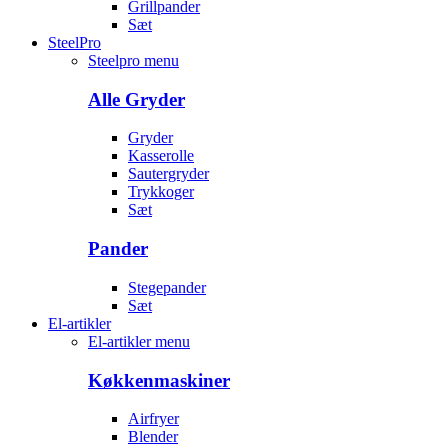
Grillpander
Sæt
SteelPro
Steelpro menu
Alle Gryder
Gryder
Kasserolle
Sautergryder
Trykkoger
Sæt
Pander
Stegepander
Sæt
El-artikler
El-artikler menu
Køkkenmaskiner
Airfryer
Blender