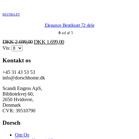
pris
pris
var:
er:
BESTIKSÆT
DKK 2.499,00.
DKK 1.199,00.
Elegance Bestiksæt 72 dele
0
ud af 5
Den
Den
DKK
2.699,00
DKK
1.699,00
oprindelige
aktuelle
Vis:
pris
pris
Kontakt os
var:
er:
DKK 2.699,00.
DKK 1.699,00.
+45 31 43 53 53
info@dorschhome.dk
Scandi Engros ApS,
Bibliotekvej 60,
2650 Hvidovre,
Denmark
CVR: 39510790
Dorsch
Om Os