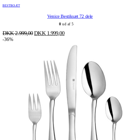
BESTIKSÆT
Venice Bestiksæt 72 dele
0
ud af 5
Den
Den
DKK
2.999,00
DKK
1.999,00
oprindelige
aktuelle
-36%
pris
pris
var:
er:
DKK 2.999,00.
DKK 1.999,00.