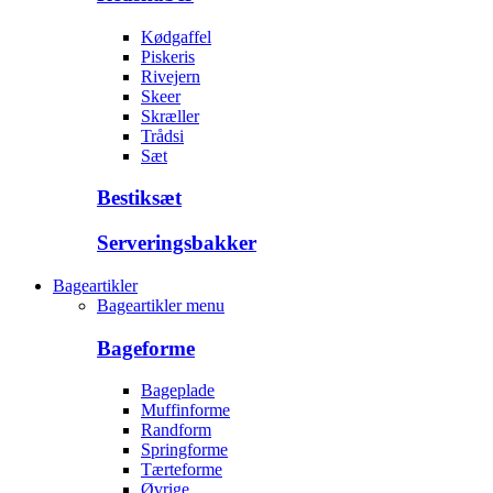
Kødgaffel
Piskeris
Rivejern
Skeer
Skræller
Trådsi
Sæt
Bestiksæt
Serveringsbakker
Bageartikler
Bageartikler menu
Bageforme
Bageplade
Muffinforme
Randform
Springforme
Tærteforme
Øvrige