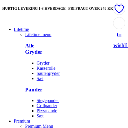
HURTIG LEVERING 1-3 HVERDAGE | FRI FRAGT OVER 249 KR
Add
Add
Add
Add
Lifetime
to
to
to
to
Lifetime menu
wishli
wishli
wishli
wishli
Alle
Gryder
Gryder
Kasserolle
Sautergryder
Sæt
Pander
Stegepander
Grillpander
Pizzapande
Sæt
Premium
Premium Menu