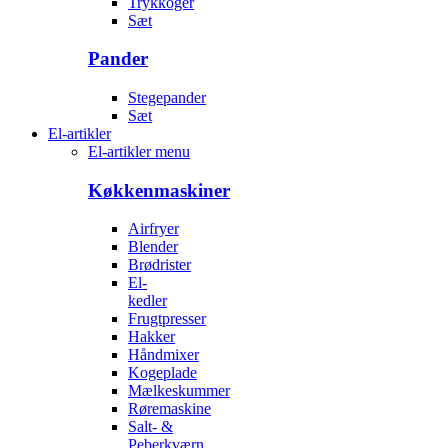
Trykkoger
Sæt
Pander
Stegepander
Sæt
El-artikler
El-artikler menu
Køkkenmaskiner
Airfryer
Blender
Brødrister
El-
kedler
Frugtpresser
Hakker
Håndmixer
Kogeplade
Mælkeskummer
Røremaskine
Salt- &
Peberkværn