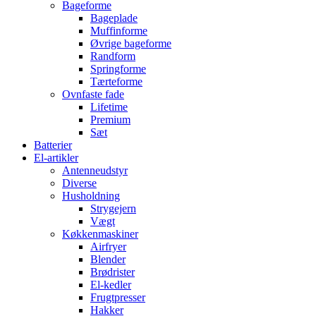
Bageforme
Bageplade
Muffinforme
Øvrige bageforme
Randform
Springforme
Tærteforme
Ovnfaste fade
Lifetime
Premium
Sæt
Batterier
El-artikler
Antenneudstyr
Diverse
Husholdning
Strygejern
Vægt
Køkkenmaskiner
Airfryer
Blender
Brødrister
El-kedler
Frugtpresser
Hakker