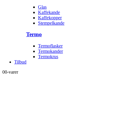
Glas
Kaffekande
Kaffekopper
Stempelkande
Termo
Termoflasker
Termokander
Termokrus
Tilbud
0
0-varer