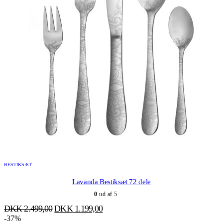
BESTIKSÆT
Lavanda Bestiksæt 72 dele
0
ud af 5
Den
Den
DKK
2.499,00
DKK
1.199,00
oprindelige
aktuelle
-37%