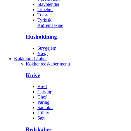
Stavblender
Tilbehør
Toaster
Tyrkisk
Kaffemaskine
Husholdning
Strygejern
Vægt
Køkkenredskaber
Køkkenredskaber menu
Knive
Brød
Carving
Chef
Paring
Santoku
Utility
Sæt
Redskaber