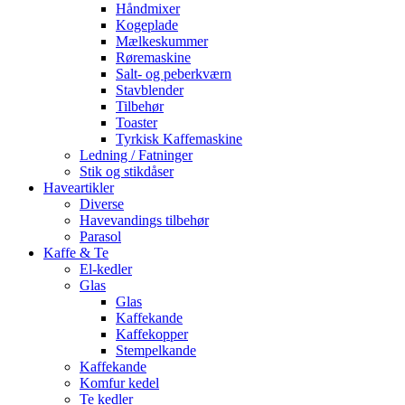
Håndmixer
Kogeplade
Mælkeskummer
Røremaskine
Salt- og peberkværn
Stavblender
Tilbehør
Toaster
Tyrkisk Kaffemaskine
Ledning / Fatninger
Stik og stikdåser
Haveartikler
Diverse
Havevandings tilbehør
Parasol
Kaffe & Te
El-kedler
Glas
Glas
Kaffekande
Kaffekopper
Stempelkande
Kaffekande
Komfur kedel
Te kedler