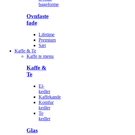
bageforme
Ovnfaste
fade
Lifetime
Premium
Sæt
Kaffe & Te
Kaffe te menu
Kaffe &
Te
El-
kedler
Kaffekande
Komfur
kedler
Te
kedler
Glas