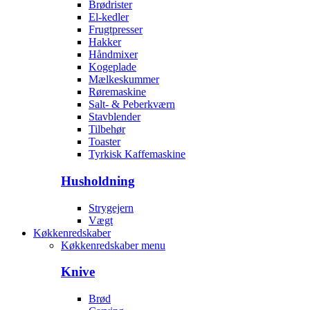
Brødrister
El-kedler
Frugtpresser
Hakker
Håndmixer
Kogeplade
Mælkeskummer
Røremaskine
Salt- & Peberkværn
Stavblender
Tilbehør
Toaster
Tyrkisk Kaffemaskine
Husholdning
Strygejern
Vægt
Køkkenredskaber
Køkkenredskaber menu
Knive
Brød