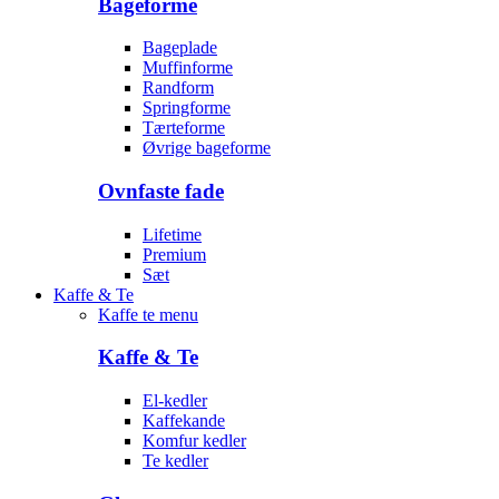
Bageforme
Bageplade
Muffinforme
Randform
Springforme
Tærteforme
Øvrige bageforme
Ovnfaste fade
Lifetime
Premium
Sæt
Kaffe & Te
Kaffe te menu
Kaffe & Te
El-kedler
Kaffekande
Komfur kedler
Te kedler