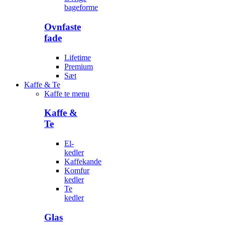
bageforme
Ovnfaste
fade
Lifetime
Premium
Sæt
Kaffe & Te
Kaffe te menu
Kaffe &
Te
El-
kedler
Kaffekande
Komfur
kedler
Te
kedler
Glas