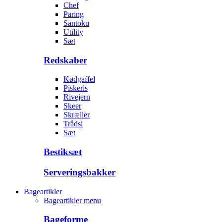
Chef
Paring
Santoku
Utility
Sæt
Redskaber
Kødgaffel
Piskeris
Rivejern
Skeer
Skræller
Trådsi
Sæt
Bestiksæt
Serveringsbakker
Bageartikler
Bageartikler menu
Bageforme