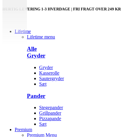
HURTIG LEVERING 1-3 HVERDAGE | FRI FRAGT OVER 249 KR
Lifetime
Lifetime menu
Alle
Gryder
Gryder
Kasserolle
Sautergryder
Sæt
Pander
Stegepander
Grillpander
Pizzapande
Sæt
Premium
Premium Menu