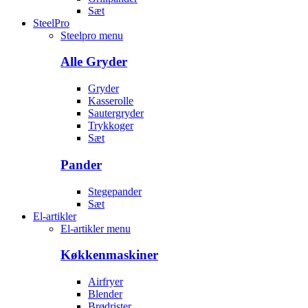
Sæt
SteelPro
Steelpro menu
Alle Gryder
Gryder
Kasserolle
Sautergryder
Trykkoger
Sæt
Pander
Stegepander
Sæt
El-artikler
El-artikler menu
Køkkenmaskiner
Airfryer
Blender
Brødrister