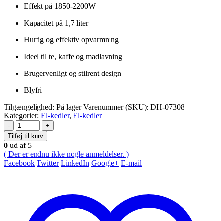
Effekt på 1850-2200W
Kapacitet på 1,7 liter
Hurtig og effektiv opvarmning
Ideel til te, kaffe og madlavning
Brugervenligt og stilrent design
Blyfri
Tilgængelighed:
På lager
Varenummer (SKU):
DH-07308
Kategorier:
El-kedler
,
El-kedler
-
+
Tilføj til kurv
0
ud af 5
( Der er endnu ikke nogle anmeldelser. )
Facebook
Twitter
LinkedIn
Google+
E-mail