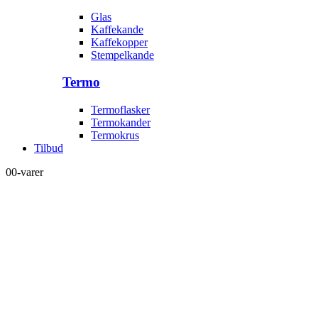
Glas
Kaffekande
Kaffekopper
Stempelkande
Termo
Termoflasker
Termokander
Termokrus
Tilbud
0
0-varer