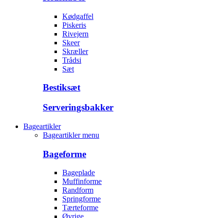
Kødgaffel
Piskeris
Rivejern
Skeer
Skræller
Trådsi
Sæt
Bestiksæt
Serveringsbakker
Bageartikler
Bageartikler menu
Bageforme
Bageplade
Muffinforme
Randform
Springforme
Tærteforme
Øvrige