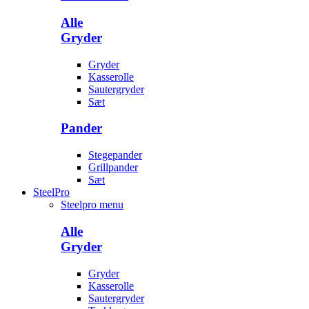
Alle
Gryder
Gryder
Kasserolle
Sautergryder
Sæt
Pander
Stegepander
Grillpander
Sæt
SteelPro
Steelpro menu
Alle
Gryder
Gryder
Kasserolle
Sautergryder