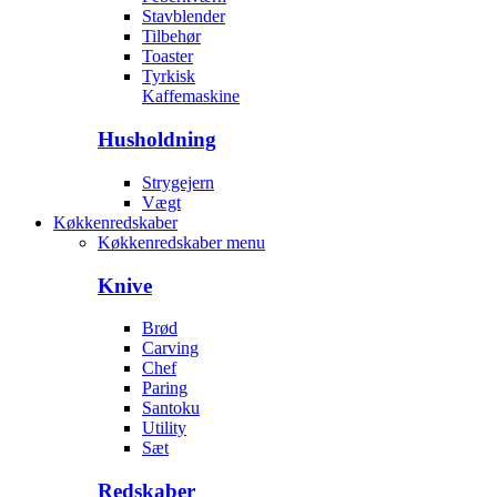
Stavblender
Tilbehør
Toaster
Tyrkisk
Kaffemaskine
Husholdning
Strygejern
Vægt
Køkkenredskaber
Køkkenredskaber menu
Knive
Brød
Carving
Chef
Paring
Santoku
Utility
Sæt
Redskaber