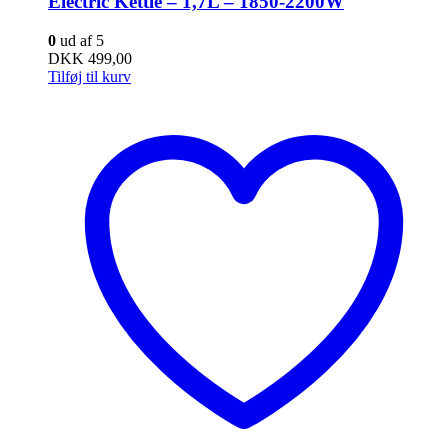
Electric Kettle – 1,7L – 1850-2200W
0
ud af 5
DKK
499,00
Tilføj til kurv