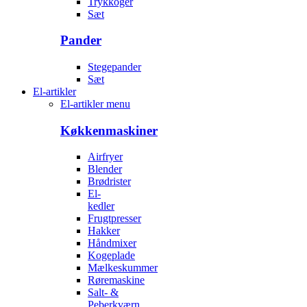
Trykkoger
Sæt
Pander
Stegepander
Sæt
El-artikler
El-artikler menu
Køkkenmaskiner
Airfryer
Blender
Brødrister
El-
kedler
Frugtpresser
Hakker
Håndmixer
Kogeplade
Mælkeskummer
Røremaskine
Salt- &
Peberkværn