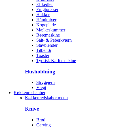
El-kedler
Frugtpresser
Hakker
Håndmixer
Kogeplade
Mælkeskummer
Røremaskine
Salt- & Peberkværn
Stavblender
Tilbehør
Toaster
Tyrkisk Kaffemaskine
Husholdning
Strygejern
Vægt
Køkkenredskaber
Køkkenredskaber menu
Knive
Brød
Carving