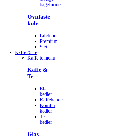
bageforme
Ovnfaste
fade
Lifetime
Premium
Sæt
Kaffe & Te
Kaffe te menu
Kaffe &
Te
El-
kedler
Kaffekande
Komfur
kedler
Te
kedler
Glas