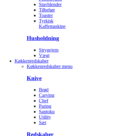
Stavblender
Tilbehør
Toaster
Tyrkisk
Kaffemaskine
Husholdning
Strygejern
Vægt
Køkkenredskaber
Køkkenredskaber menu
Knive
Brød
Carving
Chef
Paring
Santoku
Utility
Sæt
Redskaber