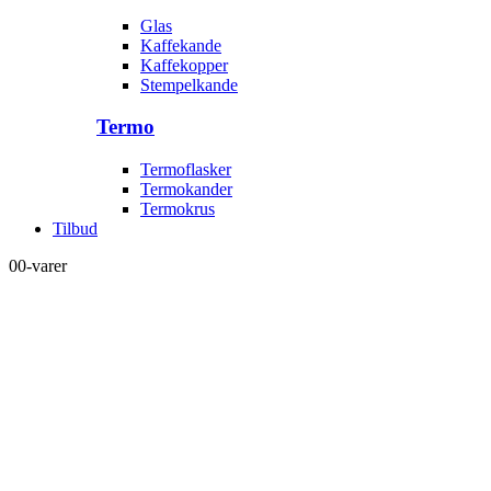
Glas
Kaffekande
Kaffekopper
Stempelkande
Termo
Termoflasker
Termokander
Termokrus
Tilbud
0
0-varer