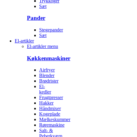
Trykkoger
Sæt
Pander
Stegepander
Sæt
El-artikler
El-artikler menu
Køkkenmaskiner
Airfryer
Blender
Brødrister
El-
kedler
Frugtpresser
Hakker
Håndmixer
Kogeplade
Mælkeskummer
Røremaskine
Salt- &
Peberkværn