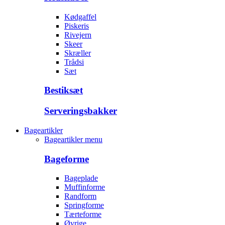
Kødgaffel
Piskeris
Rivejern
Skeer
Skræller
Trådsi
Sæt
Bestiksæt
Serveringsbakker
Bageartikler
Bageartikler menu
Bageforme
Bageplade
Muffinforme
Randform
Springforme
Tærteforme
Øvrige