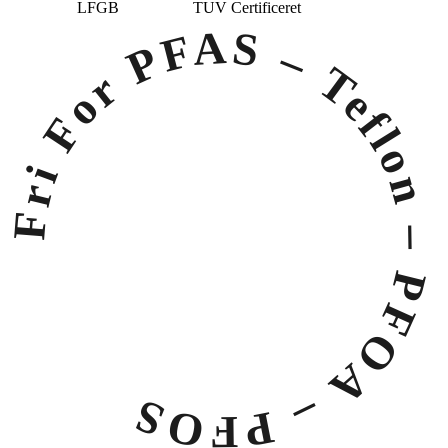
LFGB
TUV Certificeret
Fri For PFAS
– Teflon – PFOA – PFOS