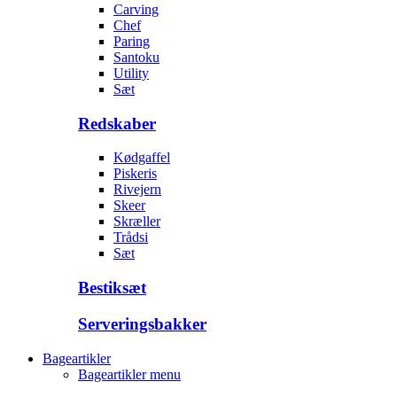
Carving
Chef
Paring
Santoku
Utility
Sæt
Redskaber
Kødgaffel
Piskeris
Rivejern
Skeer
Skræller
Trådsi
Sæt
Bestiksæt
Serveringsbakker
Bageartikler
Bageartikler menu