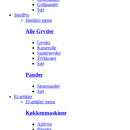
Grillpander
Sæt
SteelPro
Steelpro menu
Alle Gryder
Gryder
Kasserolle
Sautergryder
Trykkoger
Sæt
Pander
Stegepander
Sæt
El-artikler
El-artikler menu
Køkkenmaskiner
Airfryer
Blender