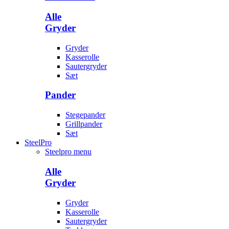
Alle
Gryder
Gryder
Kasserolle
Sautergryder
Sæt
Pander
Stegepander
Grillpander
Sæt
SteelPro
Steelpro menu
Alle
Gryder
Gryder
Kasserolle
Sautergryder