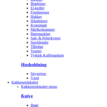
Brødrister
El-kedler
Frugtpresser
Hakker
Håndmixer
Kogeplade
Mælkeskummer
Røremaskine
Salt- & Peberkværn
Stavblender
Tilbehør
Toaster
Tyrkisk Kaffemaskine
Husholdning
Strygejern
Vægt
Køkkenredskaber
Køkkenredskaber menu
Knive
Brød