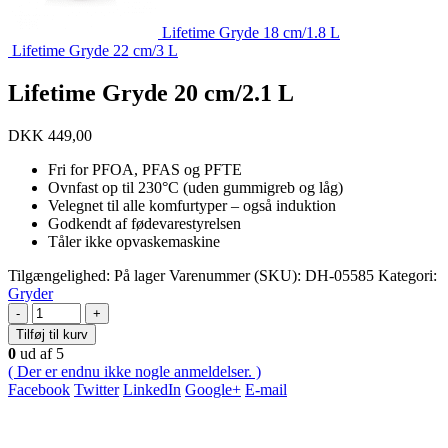
Lifetime Gryde 18 cm/1.8 L
Lifetime Gryde 22 cm/3 L
Lifetime Gryde 20 cm/2.1 L
DKK
449,00
Fri for PFOA, PFAS og PFTE
Ovnfast op til 230°C (uden gummigreb og låg)
Velegnet til alle komfurtyper – også induktion
Godkendt af fødevarestyrelsen
Tåler ikke opvaskemaskine
Tilgængelighed:
På lager
Varenummer (SKU):
DH-05585
Kategori:
Gryder
-
+
Tilføj til kurv
0
ud af 5
( Der er endnu ikke nogle anmeldelser. )
Facebook
Twitter
LinkedIn
Google+
E-mail