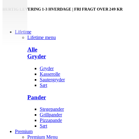
HURTIG LEVERING 1-3 HVERDAGE | FRI FRAGT OVER 249 KR
Lifetime
Lifetime menu
Alle
Gryder
Gryder
Kasserolle
Sautergryder
Sæt
Pander
Stegepander
Grillpander
Pizzapande
Sæt
Premium
Premium Menu