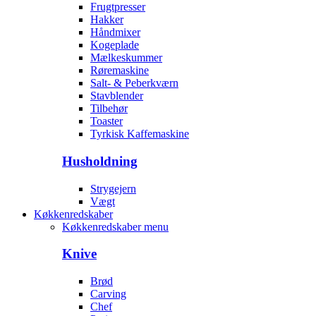
Frugtpresser
Hakker
Håndmixer
Kogeplade
Mælkeskummer
Røremaskine
Salt- & Peberkværn
Stavblender
Tilbehør
Toaster
Tyrkisk Kaffemaskine
Husholdning
Strygejern
Vægt
Køkkenredskaber
Køkkenredskaber menu
Knive
Brød
Carving
Chef