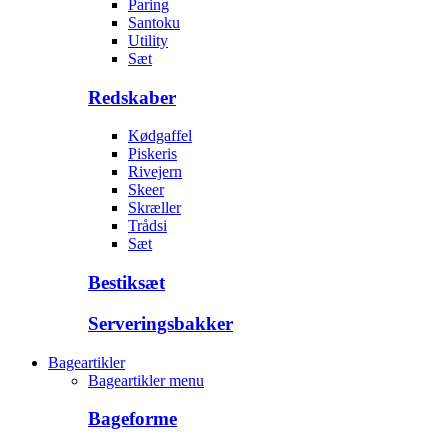
Paring
Santoku
Utility
Sæt
Redskaber
Kødgaffel
Piskeris
Rivejern
Skeer
Skræller
Trådsi
Sæt
Bestiksæt
Serveringsbakker
Bageartikler
Bageartikler menu
Bageforme