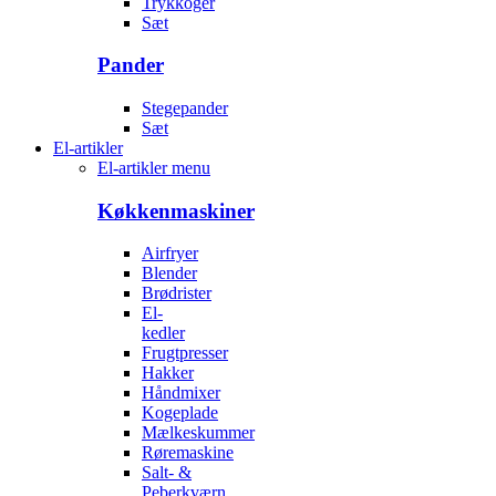
Trykkoger
Sæt
Pander
Stegepander
Sæt
El-artikler
El-artikler menu
Køkkenmaskiner
Airfryer
Blender
Brødrister
El-
kedler
Frugtpresser
Hakker
Håndmixer
Kogeplade
Mælkeskummer
Røremaskine
Salt- &
Peberkværn