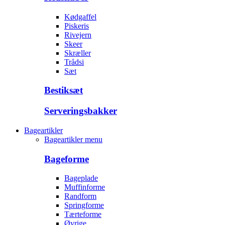
Kødgaffel
Piskeris
Rivejern
Skeer
Skræller
Trådsi
Sæt
Bestiksæt
Serveringsbakker
Bageartikler
Bageartikler menu
Bageforme
Bageplade
Muffinforme
Randform
Springforme
Tærteforme
Øvrige