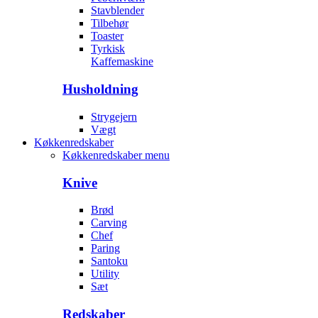
Stavblender
Tilbehør
Toaster
Tyrkisk
Kaffemaskine
Husholdning
Strygejern
Vægt
Køkkenredskaber
Køkkenredskaber menu
Knive
Brød
Carving
Chef
Paring
Santoku
Utility
Sæt
Redskaber