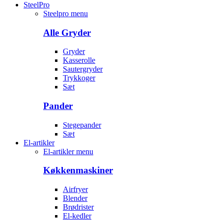
SteelPro
Steelpro menu
Alle Gryder
Gryder
Kasserolle
Sautergryder
Trykkoger
Sæt
Pander
Stegepander
Sæt
El-artikler
El-artikler menu
Køkkenmaskiner
Airfryer
Blender
Brødrister
El-kedler