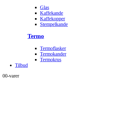
Glas
Kaffekande
Kaffekopper
Stempelkande
Termo
Termoflasker
Termokander
Termokrus
Tilbud
0
0-varer