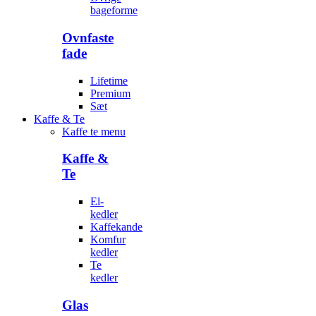
bageforme
Ovnfaste
fade
Lifetime
Premium
Sæt
Kaffe & Te
Kaffe te menu
Kaffe &
Te
El-
kedler
Kaffekande
Komfur
kedler
Te
kedler
Glas