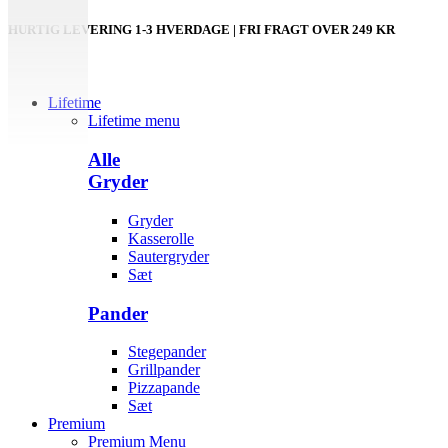
HURTIG LEVERING 1-3 HVERDAGE | FRI FRAGT OVER 249 KR
Lifetime
Lifetime menu
Alle
Gryder
Gryder
Kasserolle
Sautergryder
Sæt
Pander
Stegepander
Grillpander
Pizzapande
Sæt
Premium
Premium Menu