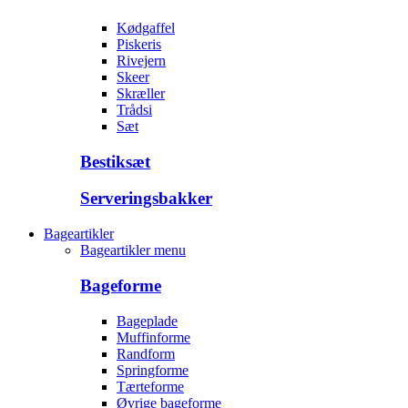
Kødgaffel
Piskeris
Rivejern
Skeer
Skræller
Trådsi
Sæt
Bestiksæt
Serveringsbakker
Bageartikler
Bageartikler menu
Bageforme
Bageplade
Muffinforme
Randform
Springforme
Tærteforme
Øvrige bageforme