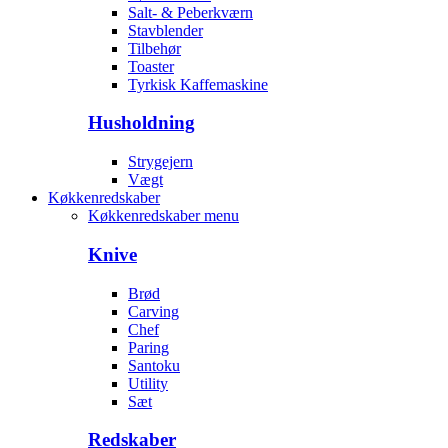
Salt- & Peberkværn
Stavblender
Tilbehør
Toaster
Tyrkisk Kaffemaskine
Husholdning
Strygejern
Vægt
Køkkenredskaber
Køkkenredskaber menu
Knive
Brød
Carving
Chef
Paring
Santoku
Utility
Sæt
Redskaber