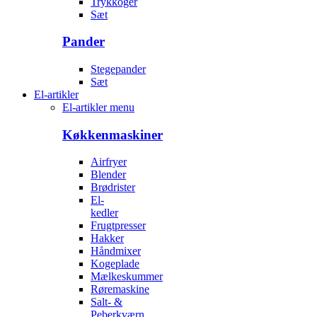
Trykkoger
Sæt
Pander
Stegepander
Sæt
El-artikler
El-artikler menu
Køkkenmaskiner
Airfryer
Blender
Brødrister
El-
kedler
Frugtpresser
Hakker
Håndmixer
Kogeplade
Mælkeskummer
Røremaskine
Salt- &
Peberkværn