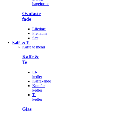
bageforme
Ovnfaste
fade
Lifetime
Premium
Sæt
Kaffe & Te
Kaffe te menu
Kaffe &
Te
El-
kedler
Kaffekande
Komfur
kedler
Te
kedler
Glas