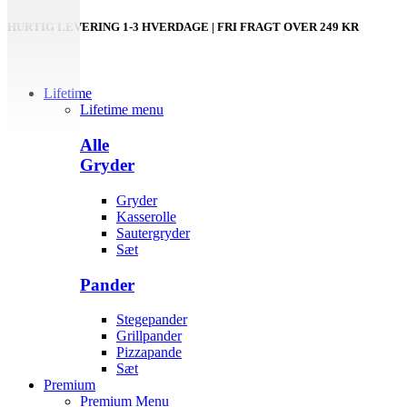
HURTIG LEVERING 1-3 HVERDAGE | FRI FRAGT OVER 249 KR
Lifetime
Lifetime menu
Alle
Gryder
Gryder
Kasserolle
Sautergryder
Sæt
Pander
Stegepander
Grillpander
Pizzapande
Sæt
Premium
Premium Menu