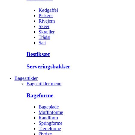
Kødgaffel
Piskeris
Rivejern
Skeer
Skræller
Trådsi
Sæt
Bestiksæt
Serveringsbakker
Bageartikler
Bageartikler menu
Bageforme
Bageplade
Muffinforme
Randform
Springforme
Tærteforme
Øvrige