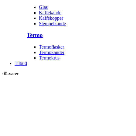
Glas
Kaffekande
Kaffekopper
Stempelkande
Termo
Termoflasker
Termokander
Termokrus
Tilbud
0
0-varer