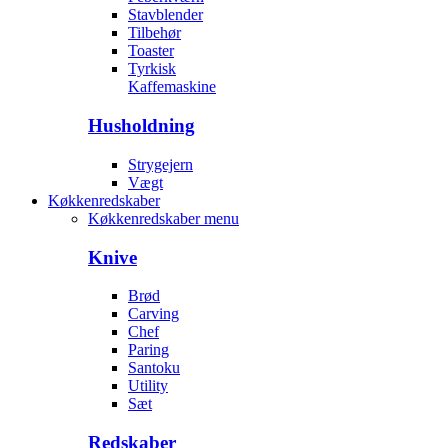
Stavblender
Tilbehør
Toaster
Tyrkisk
Kaffemaskine
Husholdning
Strygejern
Vægt
Køkkenredskaber
Køkkenredskaber menu
Knive
Brød
Carving
Chef
Paring
Santoku
Utility
Sæt
Redskaber