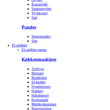
Kasserolle
Sautergryder
Trykkoger
Sæt
Pander
Stegepander
Sæt
El-artikler
El-artikler menu
Køkkenmaskiner
Airfryer
Blender
Brødrister
El-kedler
Frugtpresser
Hakker
Håndmixer
Kogeplade
Mælkeskummer
Røremaskine