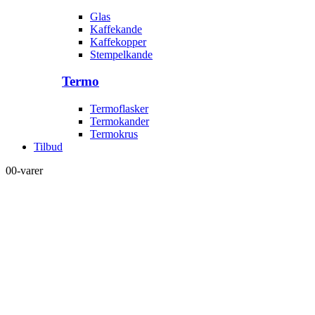
Glas
Kaffekande
Kaffekopper
Stempelkande
Termo
Termoflasker
Termokander
Termokrus
Tilbud
0
0-varer