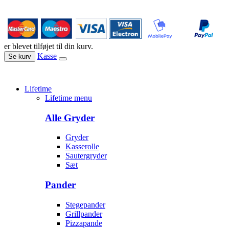
er blevet tilføjet til din kurv.
Kasse
Se kurv
Lifetime
Lifetime menu
Alle Gryder
Gryder
Kasserolle
Sautergryder
Sæt
Pander
Stegepander
Grillpander
Pizzapande