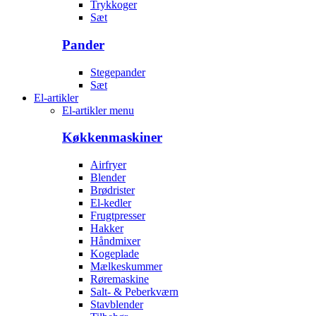
Trykkoger
Sæt
Pander
Stegepander
Sæt
El-artikler
El-artikler menu
Køkkenmaskiner
Airfryer
Blender
Brødrister
El-kedler
Frugtpresser
Hakker
Håndmixer
Kogeplade
Mælkeskummer
Røremaskine
Salt- & Peberkværn
Stavblender