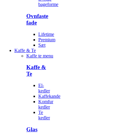
bageforme
Ovnfaste
fade
Lifetime
Premium
Sæt
Kaffe & Te
Kaffe te menu
Kaffe &
Te
El-
kedler
Kaffekande
Komfur
kedler
Te
kedler
Glas