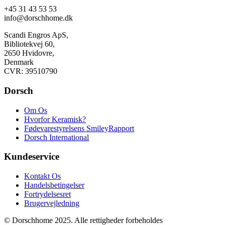
+45 31 43 53 53
info@dorschhome.dk
Scandi Engros ApS,
Bibliotekvej 60,
2650 Hvidovre,
Denmark
CVR: 39510790
Dorsch
Om Os
Hvorfor Keramisk?
Fødevarestyrelsens SmileyRapport
Dorsch International
Kundeservice
Kontakt Os
Handelsbetingelser
Fortrydelsesret
Brugervejledning
© Dorschhome 2025. Alle rettigheder forbeholdes