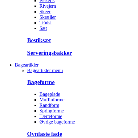
Piskeris
Rivejern
Skeer
Skræller
Trådsi
Sæt
Bestiksæt
Serveringsbakker
Bageartikler
Bageartikler menu
Bageforme
Bageplade
Muffinforme
Randform
Springforme
Tærteforme
Øvrige bageforme
Ovnfaste fade