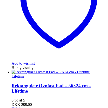
Add to wishlist
Hurtig visning
Lifetime
Rektangulær Ovnfast Fad – 36×24 cm –
Lifetime
0
ud af 5
DKK
299,00