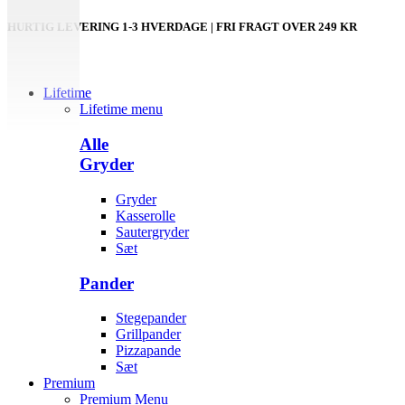
HURTIG LEVERING 1-3 HVERDAGE | FRI FRAGT OVER 249 KR
Lifetime
Lifetime menu
Alle
Gryder
Gryder
Kasserolle
Sautergryder
Sæt
Pander
Stegepander
Grillpander
Pizzapande
Sæt
Premium
Premium Menu