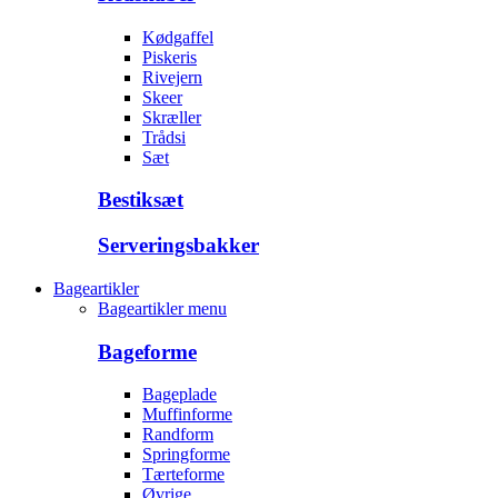
Kødgaffel
Piskeris
Rivejern
Skeer
Skræller
Trådsi
Sæt
Bestiksæt
Serveringsbakker
Bageartikler
Bageartikler menu
Bageforme
Bageplade
Muffinforme
Randform
Springforme
Tærteforme
Øvrige