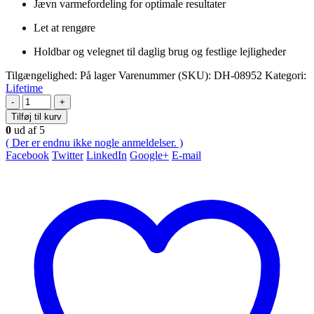
Jævn varmefordeling for optimale resultater
Let at rengøre
Holdbar og velegnet til daglig brug og festlige lejligheder
Tilgængelighed:
På lager
Varenummer (SKU):
DH-08952
Kategori:
Lifetime
-
+
Tilføj til kurv
0
ud af 5
( Der er endnu ikke nogle anmeldelser. )
Facebook
Twitter
LinkedIn
Google+
E-mail