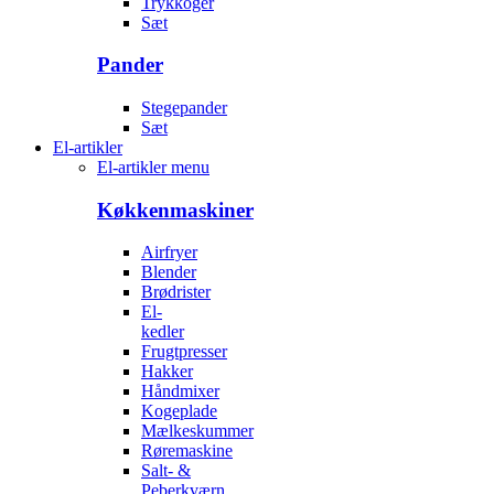
Trykkoger
Sæt
Pander
Stegepander
Sæt
El-artikler
El-artikler menu
Køkkenmaskiner
Airfryer
Blender
Brødrister
El-
kedler
Frugtpresser
Hakker
Håndmixer
Kogeplade
Mælkeskummer
Røremaskine
Salt- &
Peberkværn