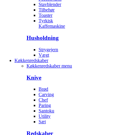
Stavblender
Tilbehør
Toaster
Tyrkisk
Kaffemaskine
Husholdning
Strygejern
Vægt
Køkkenredskaber
Køkkenredskaber menu
Knive
Brød
Carving
Chef
Paring
Santoku
Utility
Sæt
Redskaber