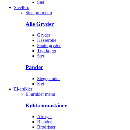
Sæt
SteelPro
Steelpro menu
Alle Gryder
Gryder
Kasserolle
Sautergryder
Trykkoger
Sæt
Pander
Stegepander
Sæt
El-artikler
El-artikler menu
Køkkenmaskiner
Airfryer
Blender
Brødrister