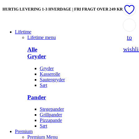
HURTIG LEVERING 1-3 HVERDAGE | FRI FRAGT OVER 249 KR
Add
Lifetime
to
Lifetime menu
wishli
Alle
Gryder
Gryder
Kasserolle
Sautergryder
Sæt
Pander
Stegepander
Grillpander
Pizzapande
Sæt
Premium
Premium Menu