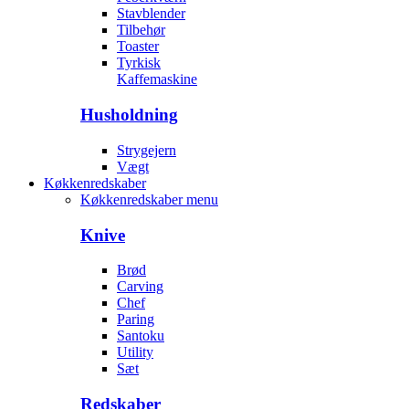
Stavblender
Tilbehør
Toaster
Tyrkisk
Kaffemaskine
Husholdning
Strygejern
Vægt
Køkkenredskaber
Køkkenredskaber menu
Knive
Brød
Carving
Chef
Paring
Santoku
Utility
Sæt
Redskaber