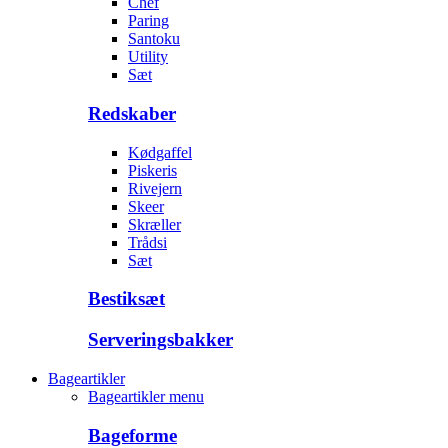
Chef
Paring
Santoku
Utility
Sæt
Redskaber
Kødgaffel
Piskeris
Rivejern
Skeer
Skræller
Trådsi
Sæt
Bestiksæt
Serveringsbakker
Bageartikler
Bageartikler menu
Bageforme