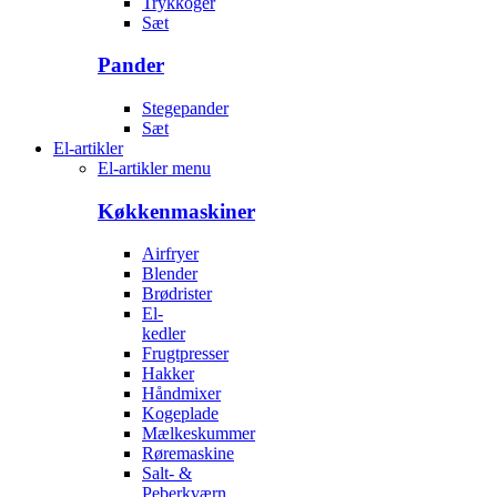
Trykkoger
Sæt
Pander
Stegepander
Sæt
El-artikler
El-artikler menu
Køkkenmaskiner
Airfryer
Blender
Brødrister
El-
kedler
Frugtpresser
Hakker
Håndmixer
Kogeplade
Mælkeskummer
Røremaskine
Salt- &
Peberkværn