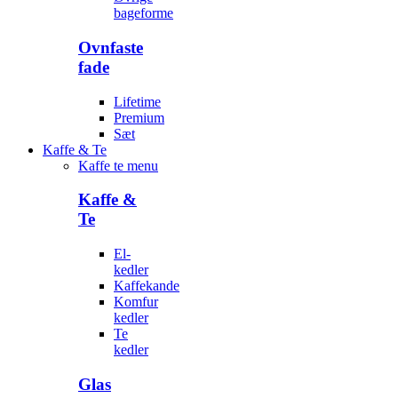
bageforme
Ovnfaste
fade
Lifetime
Premium
Sæt
Kaffe & Te
Kaffe te menu
Kaffe &
Te
El-
kedler
Kaffekande
Komfur
kedler
Te
kedler
Glas