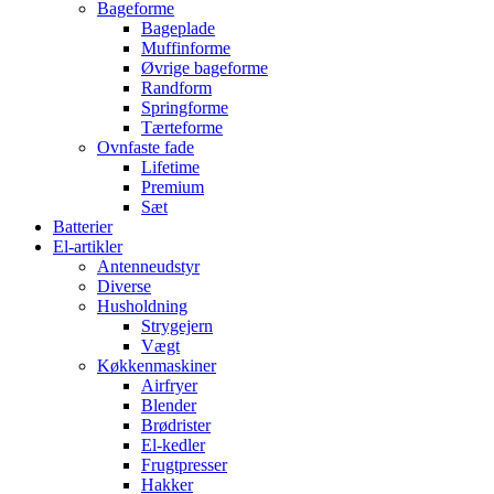
Bageforme
Bageplade
Muffinforme
Øvrige bageforme
Randform
Springforme
Tærteforme
Ovnfaste fade
Lifetime
Premium
Sæt
Batterier
El-artikler
Antenneudstyr
Diverse
Husholdning
Strygejern
Vægt
Køkkenmaskiner
Airfryer
Blender
Brødrister
El-kedler
Frugtpresser
Hakker