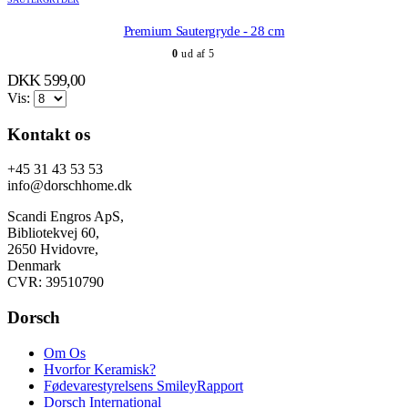
Premium Sautergryde - 28 cm
0
ud af 5
DKK
599,00
Vis:
Kontakt os
+45 31 43 53 53
info@dorschhome.dk
Scandi Engros ApS,
Bibliotekvej 60,
2650 Hvidovre,
Denmark
CVR: 39510790
Dorsch
Om Os
Hvorfor Keramisk?
Fødevarestyrelsens SmileyRapport
Dorsch International