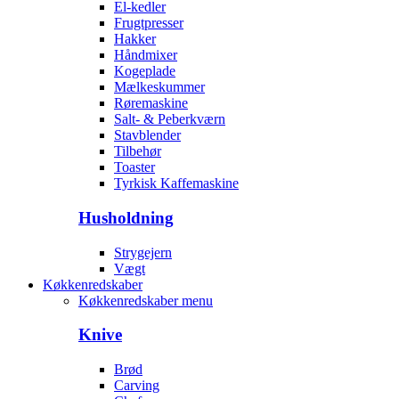
El-kedler
Frugtpresser
Hakker
Håndmixer
Kogeplade
Mælkeskummer
Røremaskine
Salt- & Peberkværn
Stavblender
Tilbehør
Toaster
Tyrkisk Kaffemaskine
Husholdning
Strygejern
Vægt
Køkkenredskaber
Køkkenredskaber menu
Knive
Brød
Carving