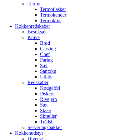
Termo
Termoflasker
Termokander
Termokrus
Køkkenredskaber
Bestiksæt
Knive
Brød
Carving
Chef
Paring
Sæt
Santoku
Utility
Redskaber
Kødgaffel
Piskeris
Rivejern
Sæt
Skeer
Skræller
Trådsi
Serveringsbakker
Køkkenudstyr
Diverse