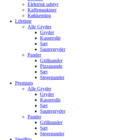
Elektrisk udstyr
Kaffemaskiner
Køkkenting
Lifetime
Alle Gryder
Gryder
Kasserolle
Sæt
Sautergryder
Pander
Grillpander
Pizzapande
Sæt
Stegepander
Premium
Alle Gryder
Gryder
Kasserolle
Sæt
Sautergryder
Pander
Grillpander
Sæt
Stegepander
SteelPro