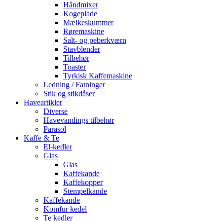
Håndmixer
Kogeplade
Mælkeskummer
Røremaskine
Salt- og peberkværn
Stavblender
Tilbehør
Toaster
Tyrkisk Kaffemaskine
Ledning / Fatninger
Stik og stikdåser
Haveartikler
Diverse
Havevandings tilbehør
Parasol
Kaffe & Te
El-kedler
Glas
Glas
Kaffekande
Kaffekopper
Stempelkande
Kaffekande
Komfur kedel
Te kedler