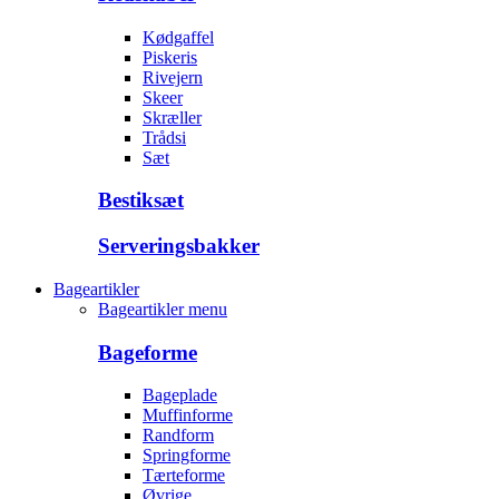
Kødgaffel
Piskeris
Rivejern
Skeer
Skræller
Trådsi
Sæt
Bestiksæt
Serveringsbakker
Bageartikler
Bageartikler menu
Bageforme
Bageplade
Muffinforme
Randform
Springforme
Tærteforme
Øvrige