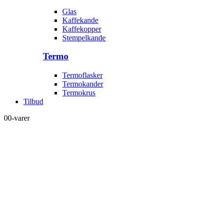
Glas
Kaffekande
Kaffekopper
Stempelkande
Termo
Termoflasker
Termokander
Termokrus
Tilbud
0
0-varer