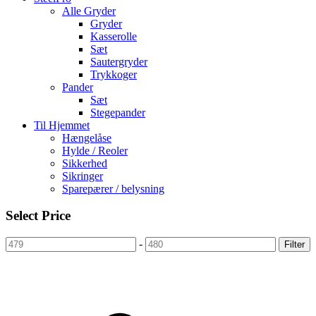
Alle Gryder
Gryder
Kasserolle
Sæt
Sautergryder
Trykkoger
Pander
Sæt
Stegepander
Til Hjemmet
Hængelåse
Hylde / Reoler
Sikkerhed
Sikringer
Sparepærer / belysning
Select Price
-
Filter